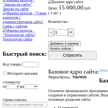
15 000,00
Цена:
руб.
Заказы на сайте
( 1 шт. )
Количество:
Связь с сайтом
-
+
Технологии сайта
Добавить в корзину
Купить сейчас
Быстрый поиск:
Спросить
Код товара:
Базовое ядро сайта:
Опис
Интернет-магазин
Марка/брэнд :
NiteWeb
Баз
стоимость:
от
до
Основное минимальное программно
создания и управления сайтом. Вкл
основных разделов сайта:
строка поиска:
О компании